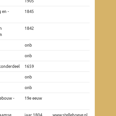
1905
 en -
1845
n
1842
n
onb
onb
konderdeel
1659
onb
onb
ebouw -
19e eeuw
laamse
jaar 1804
www.stellehoeve.nl