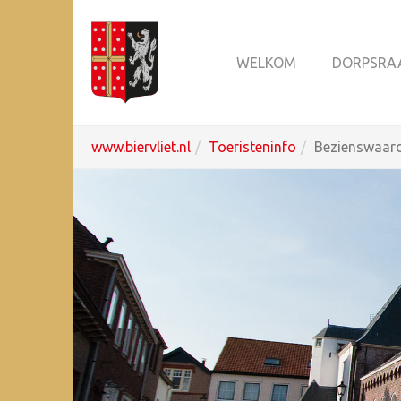
WELKOM
DORPSRA
Spring
U
www.biervliet.nl
Toeristeninfo
Bezienswaar
naar
ben
hoofd-
hier:
inhoud