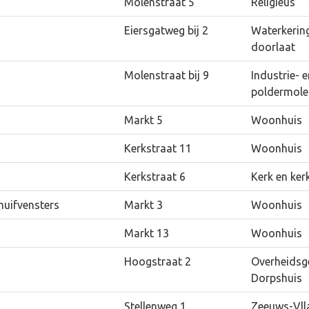
Molenstraat 5
Religieus
Eiersgatweg bij 2
Waterkering
doorlaat
Molenstraat bij 9
Industrie- e
poldermole
Markt 5
Woonhuis
Kerkstraat 11
Woonhuis
Kerkstraat 6
Kerk en ker
huifvensters
Markt 3
Woonhuis
Markt 13
Woonhuis
Hoogstraat 2
Overheidsg
Dorpshuis
Stellenweg 1
Zeeuws-Vl