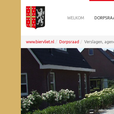
WELKOM
DORPSRA
Spring
U
www.biervliet.nl
Dorpsraad
Verslagen, age
naar
ben
hoofd-
hier:
inhoud