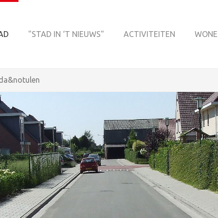
AD
"STAD IN ‘T NIEUWS"
ACTIVITEITEN
WONE
nda&notulen