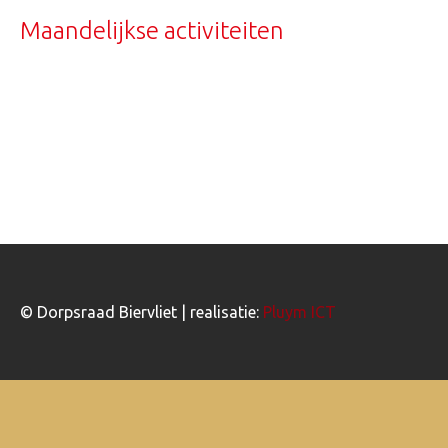
Maandelijkse activiteiten
© Dorpsraad Biervliet | realisatie:
Pluym ICT