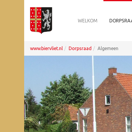
WELKOM
DORPSRA
Spring
U
www.biervliet.nl
Dorpsraad
Algemeen
naar
ben
hoofd-
hier:
inhoud